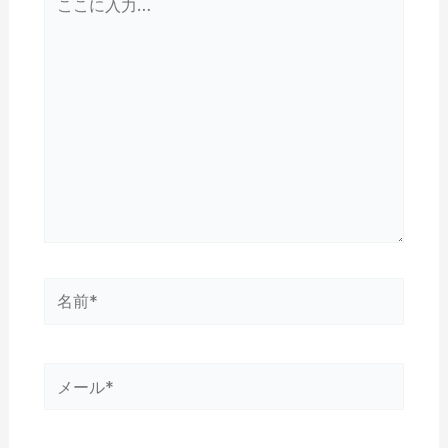
こ
に
入
力…
名
前
*
メ
ー
ル